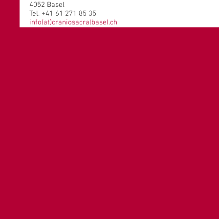
4052 Basel
Tel. +41 61 271 85 35
info(at)craniosacralbasel.ch