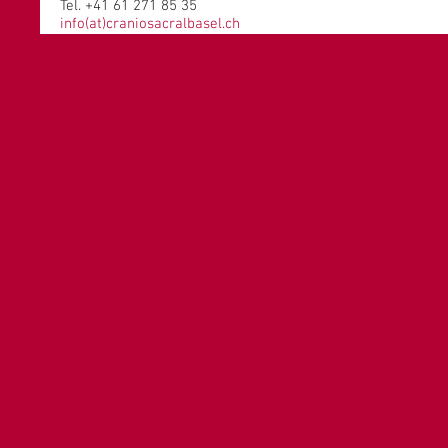
Tel. +41 61 271 85 35
info(at)craniosacralbasel.ch