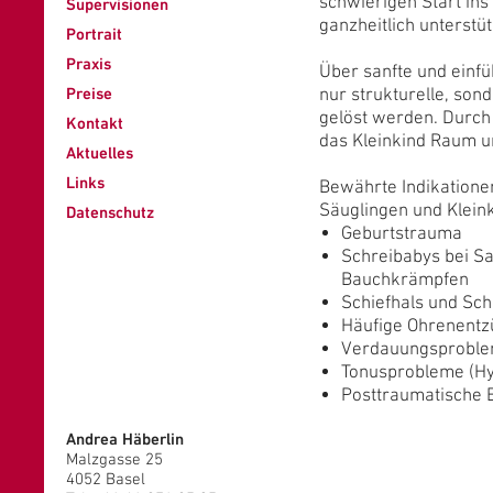
schwierigen Start ins
Supervisionen
ganzheitlich unterstü
Portrait
Praxis
Über sanfte und einf
Preise
nur strukturelle, so
gelöst werden. Durch
Kontakt
das Kleinkind Raum u
Aktuelles
Links
Bewährte Indikationen
Säuglingen und Klein
Datenschutz
Geburtstrauma
Schreibabys bei S
Bauchkrämpfen
Schiefhals und Sc
Häufige Ohrenentz
Verdauungsproble
Tonusprobleme (Hy
Posttraumatische 
Andrea Häberlin
Malzgasse 25
4052 Basel