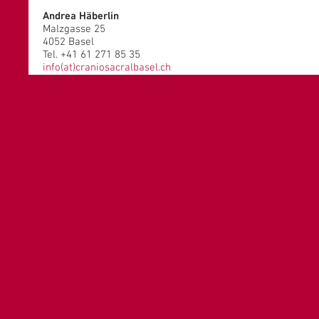
Andrea Häberlin
Malzgasse 25
4052 Basel
Tel. +41 61 271 85 35
info(at)craniosacralbasel.ch