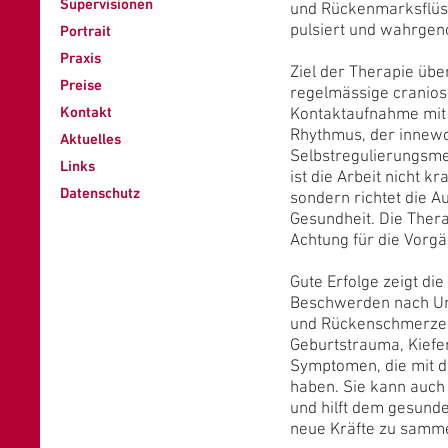
Supervisionen
und Rückenmarksflüss
pulsiert und wahrge
Portrait
Praxis
Ziel der Therapie übe
Preise
regelmässige cranios
Kontakt
Kontaktaufnahme mit
Rhythmus, der innew
Aktuelles
Selbstregulierungsme
Links
ist die Arbeit nicht k
Datenschutz
sondern richtet die A
Gesundheit. Die Thera
Achtung für die Vorg
Gute Erfolge zeigt di
Beschwerden nach Unf
und Rückenschmerzen, 
Geburtstrauma, Kiefer
Symptomen, die mit d
haben. Sie kann auch
und hilft dem gesund
neue Kräfte zu samme